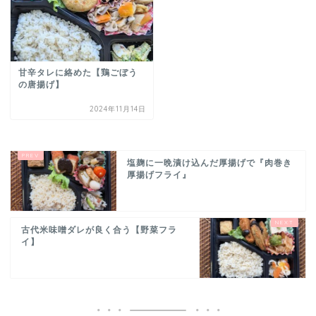
甘辛タレに絡めた【鶏ごぼう
の唐揚げ】
2024年11月14日
塩麹に一晩漬け込んだ厚揚げで『肉巻き
厚揚げフライ』
古代米味噌ダレが良く合う【野菜フラ
イ】