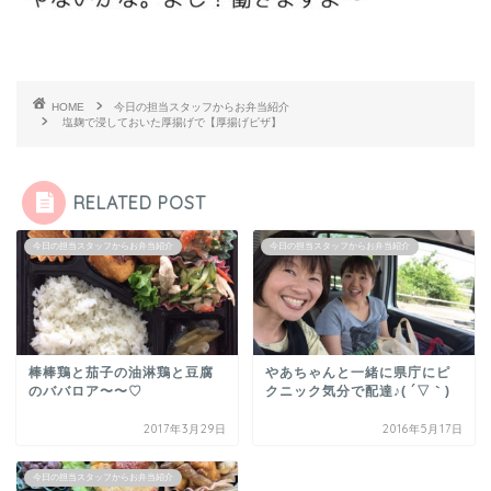
HOME
今日の担当スタッフからお弁当紹介
塩麹で浸しておいた厚揚げで【厚揚げピザ】
RELATED POST
今日の担当スタッフからお弁当紹介
今日の担当スタッフからお弁当紹介
棒棒鶏と茄子の油淋鶏と豆腐
やあちゃんと一緒に県庁にピ
のババロア〜〜♡
クニック気分で配達♪( ´▽｀)
2017年3月29日
2016年5月17日
今日の担当スタッフからお弁当紹介