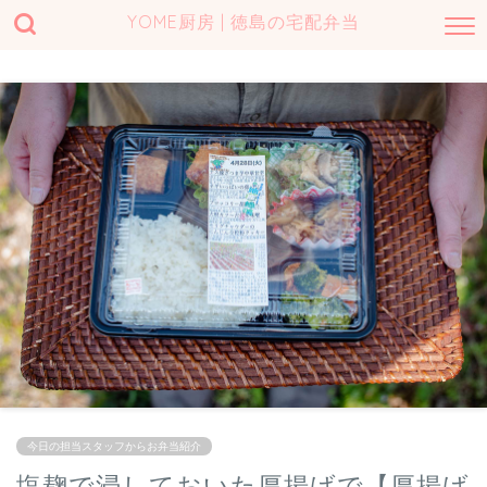
YOME厨房 | 徳島の宅配弁当
今日の担当スタッフからお弁当紹介
塩麹で浸しておいた厚揚げで【厚揚げ