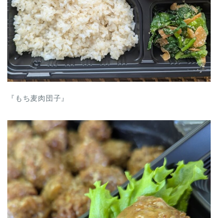
『もち麦肉団子』