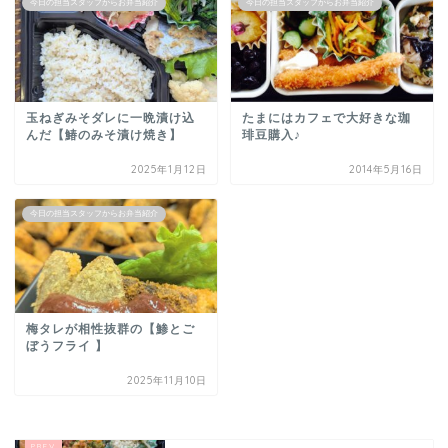
今日の担当スタッフからお弁当紹介
今日の担当スタッフからお弁当紹介
玉ねぎみそダレに一晩漬け込
たまにはカフェで大好きな珈
んだ【鰆のみそ漬け焼き】
琲豆購入♪
2025年1月12日
2014年5月16日
今日の担当スタッフからお弁当紹介
梅タレが相性抜群の【鯵とご
ぼうフライ 】
2025年11月10日