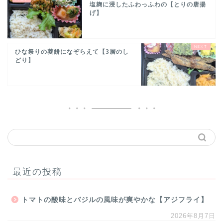
塩麹に浸したふわっふわの【とりの唐揚
げ】
ひな祭りの菱餅になぞらえて【3層のし
どり】
最近の投稿
トマトの酸味とバジルの風味が爽やかな【アジフライ】
2026年8月7日