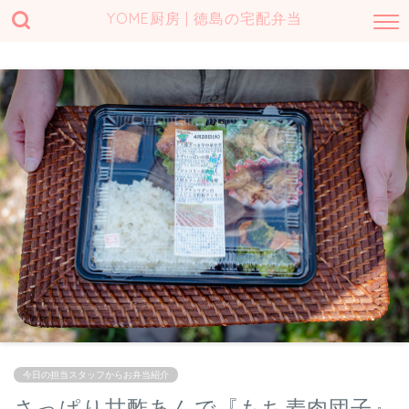
YOME厨房 | 徳島の宅配弁当
今日の担当スタッフからお弁当紹介
さっぱり甘酢あんで『もち麦肉団子』