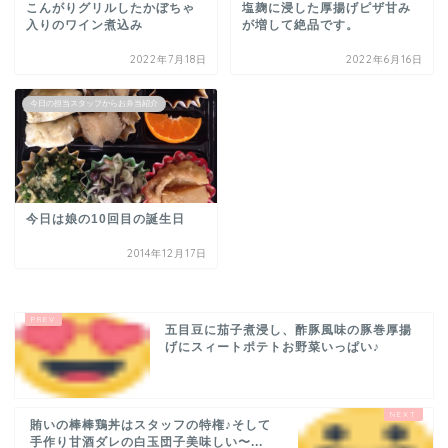
こんがりグリルしたかぼちゃ
塩麹に浸した厚揚げピザ甘み
入りのワイン煮込み
が増して絶品です。
2022年7月18日
2022年6月16日
今日の担当スタッフからお弁当紹介
今日は娘の10回目の誕生日
2014年12月17日
五目豆に茄子煮浸し、酢豚風味の豚巻厚揚
げにスィートポテトお野菜いっぱい♪
賄いの棒棒鶏丼はスタッフの特権♪そして
手作り甘酒ダレの白玉団子美味しい〜...