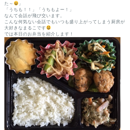
た～
」
「うちも！！」「うちもよー！」
なんて会話が飛び交います。
こんな何気ない会話でもいつも盛り上がってしまう厨房が
大好きなまるこです
では本日のお弁当を紹介します！