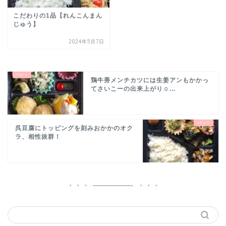
こだわりの1品【れんこんまん
じゅう】
2024年5月7日
鶏牛蒡メンチカツには生姜アンもかかっ
てさいこーの出来上がり☺...
呉豆腐にトッピングを刻みおかかのオク
ラ、相性抜群！