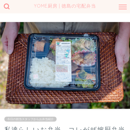
YOME厨房 | 徳島の宅配弁当
今日の担当スタッフからお弁当紹介
私達らしいお弁当、コレがザ嫁厨弁当