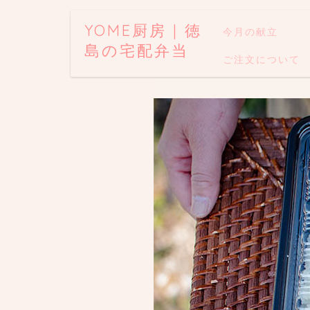
YOME厨房 | 徳
今月の献立
島の宅配弁当
ご注文について