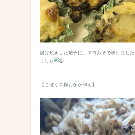
揚げ焼きした茄子に、マヨみそで味付けした
ました
【ごぼうの梅おかか和え】